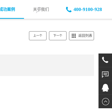
400-9100-928
成功案例
关于我们
返回列表
上一个
下一个
400-
9100-928
在线留
言
QQ客服