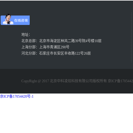
地址：
北京总部：北京市海淀区林风二路39号院4号楼10层
上海分部：上海市青浦区290号
河北分部：石家庄市长安区丰收路122号26层
CopyRight @ 2017 北京中科凌炫科技有限公司版权所有 京ICP备1705442
京ICP备17054420号-1